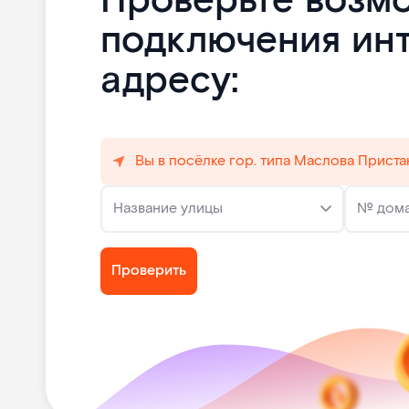
Проверьте возм
подключения ин
адресу:
Вы в посёлке гор. типа Маслова Приста
Название улицы
№ дом
Проверить