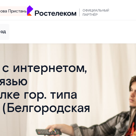
лова Пристань
езд
с интернетом,
вязью
лке гор. типа
 (Белгородская