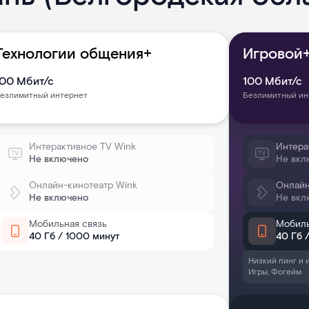
Технологии общения+
Игровой+
100
Мбит/с
100
Мбит/с
езлимитный интернет
Безлимитный ин
Интерактивное TV Wink
Интера
Не включено
Не вкл
Онлайн-кинотеатр Wink
Онлайн
Не включено
Не вкл
Мобильная связь
Мобиль
40 Гб / 1000 минут
40 Гб 
Низкий пинг и 
Игры, Фогейм