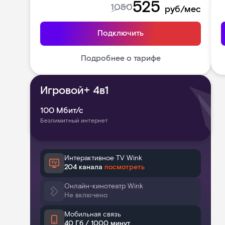
525
1050
руб/мес
Подключить
Подробнее о тарифе
Игровой+ 4в1
100
Мбит/с
Безлимитный интернет
Интерактивное TV Wink
204 канала
посмотреть
Онлайн-кинотеатр Wink
Не включено
Мобильная связь
40 Гб / 1000 минут