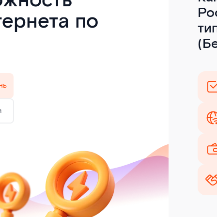
ожность
Ро
тернета по
ти
(Б
нь
а