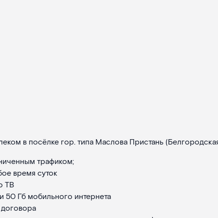
еком в посёлке гор. типа Маслова Пристань (Белгородская
ниченным трафиком;
бое время суток
о ТВ
и 50 Гб мобильного интернета
 договора