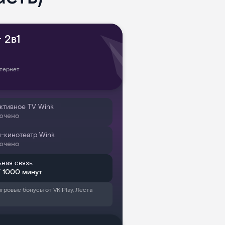
 2в1
тернет
ктивное TV Wink
ючено
-кинотеатр Wink
ючено
ная связь
/ 1000 минут
игровые бонусы от VK Play, Леста